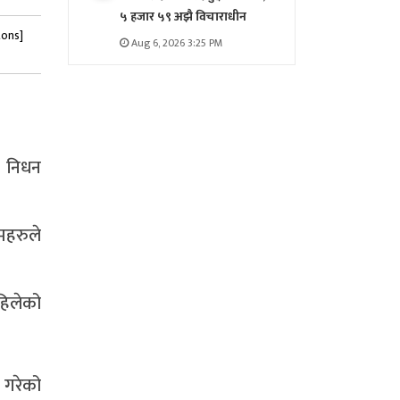
५ हजार ५९ अझै विचाराधीन
tons]
Aug 6, 2026 3:25 PM
न निधन
महरुले
हिलेको
 गरेको