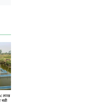
 ३८ लाख
ा बढी