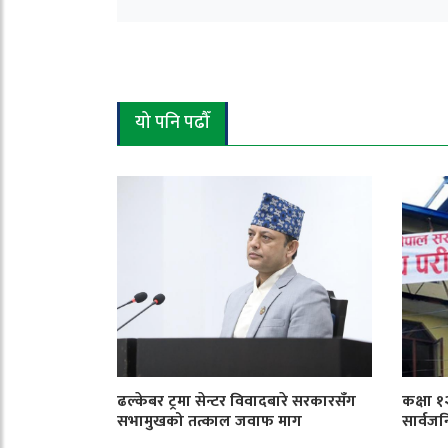
यो पनि पढौँ
ढल्केबर ट्रमा सेन्टर विवादबारे सरकारसँग
कक्षा 
सभामुखको तत्काल जवाफ माग
सार्वजन