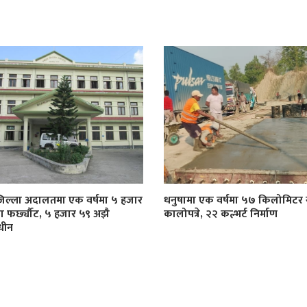
जिल्ला अदालतमा एक वर्षमा ५ हजार
धनुषामा एक वर्षमा ५७ किलोमिट
्दा फर्छ्यौट, ५ हजार ५९ अझै
कालोपत्रे, २२ कल्भर्ट निर्माण
धीन