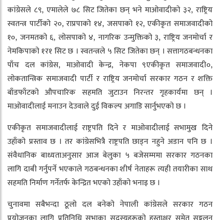
कांग्रेसले ८९, एमालेले ७८ सिट जितेका छन् भने माओवादीको ३२, राष्ट्रिय
स्वतन्त्र पार्टीको २०, राप्रपाको १४, जसपाको १२, एकीकृत समाजवादीको
१०, जनमतको ६, लोसपाको ४, नागरिक उन्मुक्तिको ३, राष्ट्रिय जनमोर्चा र
नेमकिपाको १र१ सिट छ । स्वतन्त्रले ५ सिट जितेका छन् । सत्तागठबन्धनका
पाँच दल कांग्रेस, माओवादी केन्द्र, नेकपा ९एकीकृत समाजवादी०,
लोकतान्त्रिक समाजवादी पार्टी र राष्ट्रिय जनमोर्चा सरकार गठन र शक्ति
बाँडफाँटको औपचारिक सहमति जुटाउन निरन्तर गृहकार्यमा छन् ।
माओवादीलाई मनाउन देउवाले दुई विकल्प अगाडि सार्नुभएको छ ।
एकीकृत समाजवादीलाई राष्ट्रपति दिने र माओवादीलाई सभामुख दिने
उहाँको प्रस्ताव छ । तर कांग्रेसभित्रै राष्ट्रपति छाड्न नहुने अडान पनि छ ।
संवैधानिक बाध्यताअनुसार आज बेलुका ५ बजेसम्ममा सरकार गठनका
लागि दाबी गर्नुपर्ने भएकाले गठबन्धनका शीर्ष नेताहरू त्यही तयारीका साथ
सहमति निर्माण गर्नेतर्फ केन्द्रित भएको उहाँको भनाइ छ ।
चुनावमा सबैभन्दा ठूलो दल बनेको नेपाली कांग्रेसले सरकार गठन
प्रयोजनका लागि प्रतिनिधि सभाका सदस्यहरूको हस्ताक्षर समेत सङ्कलन