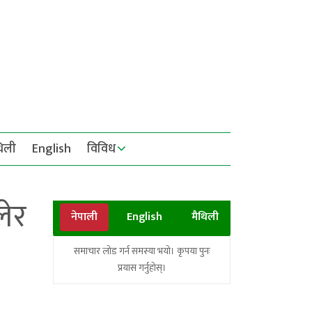
थिली
English
विविध
लेर
नेपाली
English
मैथिली
समाचार लोड गर्न समस्या भयो। कृपया पुनः
प्रयास गर्नुहोस्।