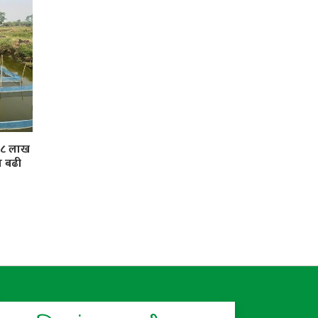
 ३८ लाख
ा बढी