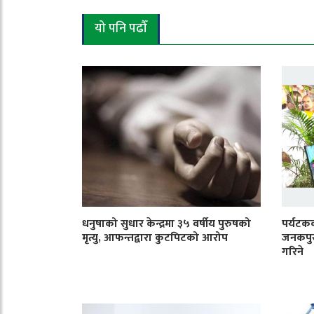
यो पनि पढौँ
धनुषाको सुधार केन्द्रमा ३५ वर्षीय पुरुषको
पर्यटकक
मृत्यु, आफन्तद्वारा कुटपिटको आरोप
जनकपुरध
गरिने