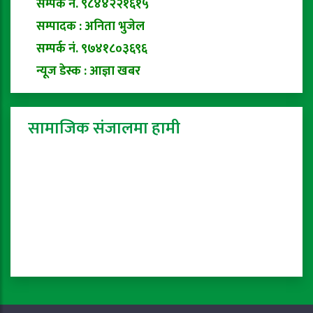
सम्पर्क नं. ९८४४२२१६१५
सम्पादक : अनिता भुजेल
सम्पर्क नं. ९७४१८०३६९६
न्यूज डेस्क : आज्ञा खबर
सामाजिक संजालमा हामी