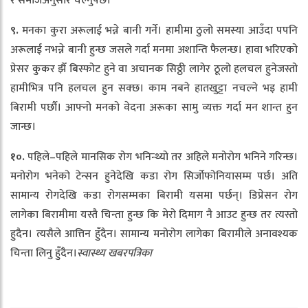
र समाजअनुसार चल्नुपर्छ।
९.
मनका कुरा अरूलाई भन्ने बानी गर्ने। हामीमा ठुलो समस्या आउँदा पपनि
अरूलाई नभन्ने बानी हुन्छ जसले गर्दा मनमा अशान्ति फैलन्छ। हावा भरिएको
प्रेसर कुकर झैँ बिस्फोट हुने वा अचानक सिठ्ठी लागेर ठूलो हलचल हुनेजस्तो
हामीभित्र पनि हलचल हुन सक्छ। काम नबने हातखुट्टा नचल्ने भइ हामी
बिरामी पर्छौ। आफ्नो मनको वेदना अरूका सामु व्यक्त गर्दा मन शान्त हुन
जान्छ।
१०.
पहिले–पहिले मानसिक रोग भनिन्थ्यो तर अहिले मनोरोग भनिने गरिन्छ।
मनोरोग भनेको टेन्सन हुनेदेखि कडा रोग सिर्जोफोनियासम्म पर्छ। अति
सामान्य रोगदेखि कडा रोगसम्मका बिरामी यसमा पर्छन्। डिप्रेसन रोग
लागेका बिरामीमा यस्तै चिन्ता हुन्छ कि मेरो दिमाग नै आउट हुन्छ तर त्यस्तो
हुदैन। त्यसैले आत्तिन हुँदैन। सामान्य मनोरोग लागेका बिरामीले अनावश्यक
चिन्ता लिनु हुँदैन।
स्वास्थ्य खबरपत्रिका