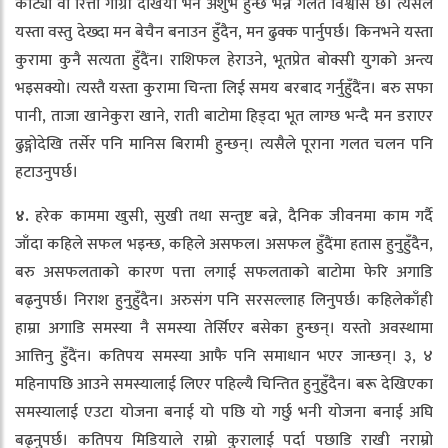
काट्यो वा रित्तो गाग्री देखियो भने अशुभ हुन्छ भन्ने गलत विश्वास छ। त्यसैले
यस्ता वस्तु देख्दा मन बेचैन बनाउन हुँदैन, मन ढुक्क पार्नुपर्छ। किनभने यस्ता
कुरामा कुनै सत्यता हुँदैंन। राशिफल हेराउने, भूतप्रेत बोक्सी युगको अन्त्य
भइसक्यो। त्यस्तै यस्ता कुरामा चिन्ता लिई समय बरबाद गर्नुहुँदैंन। बरु सफा
पानी, ताजा खानेकुरा खाने, राती बाटोमा हिड्दा भूत लाग्छ भन्दै मन डराएर
ढुङ्गोदेखि तर्सेर पनि मानिस बिरामी हुन्छन्। त्यसैले पूराना गलत चलन पनि
हटाउनुपर्छ।
४.
हरेक काममा खुसी, सुखी तथा सन्तुष्ट बन्ने, दैनिक जीवनमा काम गर्दै
जाँदा कहिले सफल भइन्छ, कहिले असफल। असफल हुँदैंमा हतास हुनुहुँदैन,
बरु असफलताको कारण पत्ता लगाई सफलताको बाटोमा फेरि अगाडि
बढ्नुपर्छ। निराश हुनुहुँदैन। अरुसंग पनि सरसल्लाह लिनुपर्छ। कहिलेकाँही
हाम्रा अगाडि समस्या नै समस्या तेर्सिएर बसेका हुन्छन्। यस्तो अवस्थामा
आत्तिनु हुँदैंन। कतिपय समस्या आफै पनि समाधान भएर जान्छन्। ३, ४
महिनापछि आउने समस्यालाई लिएर पहिल्यै चिन्तित हुनुहुँदैन। बरू देखिएका
समस्यालाई एउटा योजना बनाई यो पछि यो गर्छु भनी योजना बनाई अघि
बढ्नुपर्छ। कतिपय मिडियाले राम्रो कुरालाई पर्दा पछाडि राखी नराम्रो