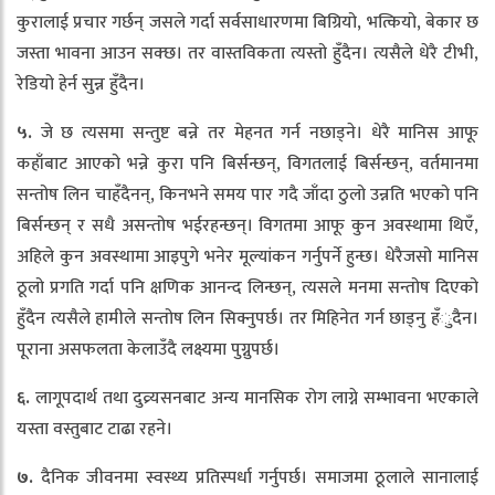
कुरालाई प्रचार गर्छन् जसले गर्दा सर्वसाधारणमा बिग्रियो, भत्कियो, बेकार छ
जस्ता भावना आउन सक्छ। तर वास्तविकता त्यस्तो हुँदैन। त्यसैले धेरै टीभी,
रेडियो हेर्न सुन्न हुँदैन।
५.
जे छ त्यसमा सन्तुष्ट बन्ने तर मेहनत गर्न नछाड्ने। धेरै मानिस आफू
कहाँबाट आएको भन्ने कुरा पनि बिर्सन्छन्, विगतलाई बिर्सन्छन्, वर्तमानमा
सन्तोष लिन चाहँदैनन्, किनभने समय पार गदै जाँदा ठुलो उन्नति भएको पनि
बिर्सन्छन् र सधै असन्तोष भईरहन्छन्। विगतमा आफू कुन अवस्थामा थिएँ,
अहिले कुन अवस्थामा आइपुगे भनेर मूल्यांकन गर्नुपर्ने हुन्छ। धेरैजसो मानिस
ठूलो प्रगति गर्दा पनि क्षणिक आनन्द लिन्छन्, त्यसले मनमा सन्तोष दिएको
हुँदैन त्यसैले हामीले सन्तोष लिन सिक्नुपर्छ। तर मिहिनेत गर्न छाड्नु हँुदैन।
पूराना असफलता केलाउँदै लक्ष्यमा पुग्नुपर्छ।
६.
लागूपदार्थ तथा दुव्र्यसनबाट अन्य मानसिक रोग लाग्ने सम्भावना भएकाले
यस्ता वस्तुबाट टाढा रहने।
७.
दैनिक जीवनमा स्वस्थ्य प्रतिस्पर्धा गर्नुपर्छ। समाजमा ठूलाले सानालाई