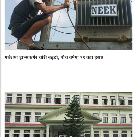
मधेशमा ट्रान्सफर्मर चोरी बढ्दो, पाँच वर्षमा ९९ वटा हराए