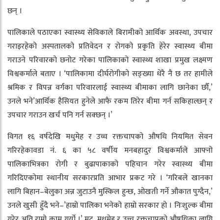
छन् ।
पालिकाले पठाएका स्वास्थ्य सेविकाले बिरामीको आर्थिक अवस्था, उपचार
गराइरहेको अस्पतालको प्रतिवेदन र रोगको प्रकृति हेरेर स्वास्थ्य बीमा
गराउने परिवारको छनोट गरेका पालिकाको स्वास्थ्य शाखा प्रमुख लक्ष्मण
विश्वकर्माले बताए । ‘पालिकामा दीर्घरोगीको सङ्ख्या धेरै नै छ तर हामीले
श्रमिक र विपन्न वर्गका परिवारलाई स्वास्थ्य बीमाका लागि छानेका छौँ,’
उनले भने’आर्थिक हैसियत हुनेले आफै रकम तिरेर बीमा गर्न सकिहाल्छन् र
उपचार गराउन खर्च पनि गर्न सक्छन् ।’
विगत १६ वर्षदेखि मधुमेह र उच्च रक्तचापको औषधि नियमित सेवन
गरिरहेकावडा नं. ६ का ५८ वर्षीय मनबहादुर विश्वकर्माले आफ्नो
पालिकाभित्रका रोगी र बुढापाकाको पहिचान गरेर स्वास्थ्य बीमा
गरिदिएकोमा स्थानीय सरकारप्रति आभार प्रकट गरे । ‘गरिबले खानका
लागि बिहान–बेलुका अन्न जुटाउनै मुस्किल हुन्छ, ओखती गर्ने औकात पुग्दैन,’
उनले खुसी हुँदै भने–’हाम्रो पालिका भनेको हाम्रो सरकार हो । निःशुल्क बीमा
गरेर अति राम्रो काम गर्यो ।’ मुटु, मधुमेह र उच्च रक्तचापको औषधिका लागि