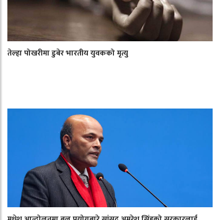
तेल्हा पोखरीमा डुबेर भारतीय युवकको मृत्यु
मधेश आन्दोलनमा बल प्रयोगबारे सांसद अमरेश सिंहको सरकारलाई