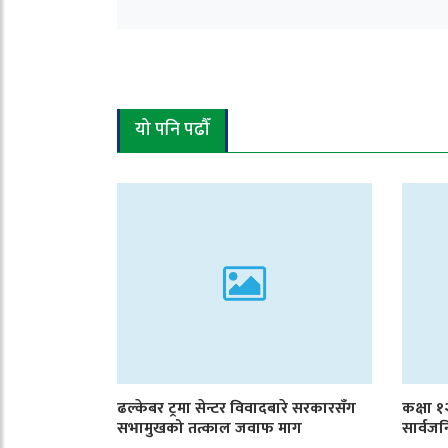
यो पनि पढौँ
ढल्केबर ट्रमा सेन्टर विवादबारे सरकारसँग
कक्षा 
सभामुखको तत्काल जवाफ माग
सार्वजन