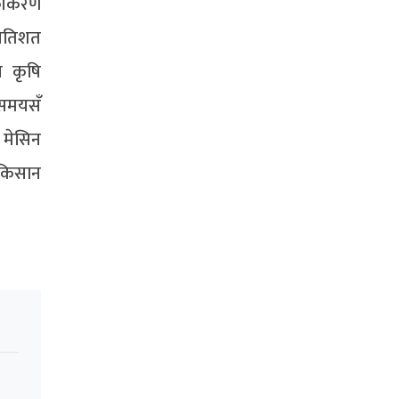
कीकरण
्रतिशत
य कृषि
 समयसँ
 मेसिन
किसान