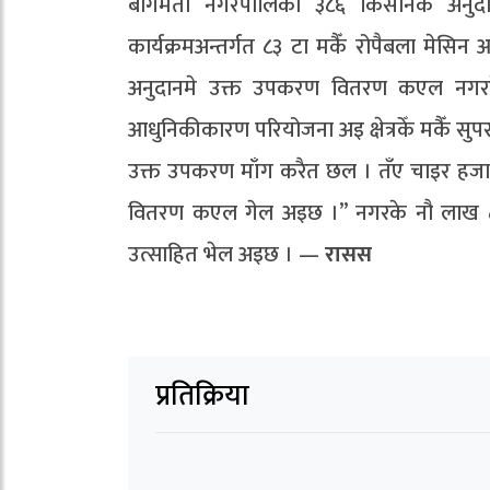
बागमती नगरपालिका ३८६ किसानकेँ अनुद
कार्यक्रमअन्तर्गत ८३ टा मकैँ रोपैबला मेस
अनुदानमे उक्त उपकरण वितरण कएल नगरके क
आधुनिकीकारण परियोजना अइ क्षेत्रकेँ मकैँ स
उक्त उपकरण माँग करैत छल । तँए चाइर हजा
वितरण कएल गेल अइछ ।’’ नगरके नौ लाख
उत्साहित भेल अइछ । —
रासस
प्रतिक्रिया