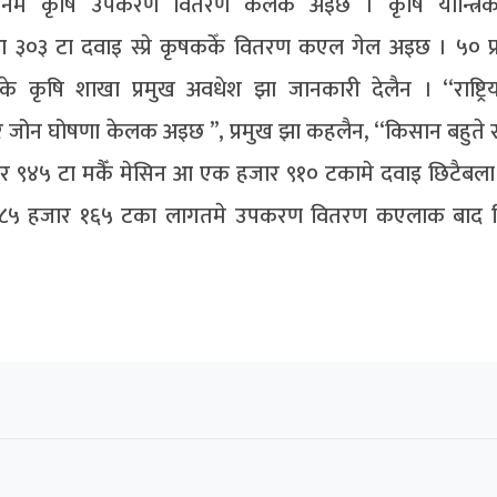
ानमे कृषि उपकरण वितरण केलक अइछ । कृषि यान्त्रि
िन आ ३०३ टा दवाइ स्प्रे कृषककेँ वितरण कएल गेल अइछ । ५० प
ृषि शाखा प्रमुख अवधेश झा जानकारी देलैन । ‘‘राष्ट्रि
ुपर जोन घोषणा केलक अइछ ’’, प्रमुख झा कहलैन, ‘‘किसान बहुते
र ९४५ टा मकैँ मेसिन आ एक हजार ९१० टकामे दवाइ छिटैबला
 ८५ हजार १६५ टका लागतमे उपकरण वितरण कएलाक बाद 