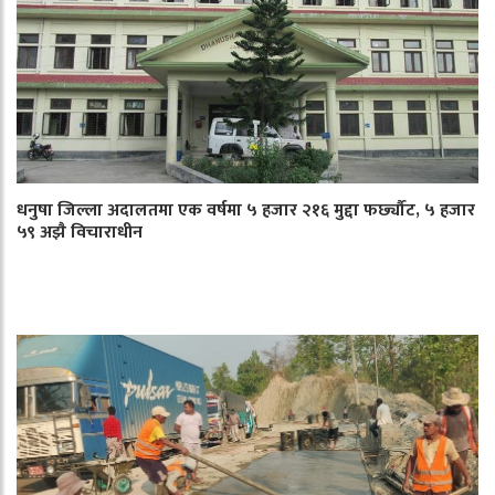
धनुषा जिल्ला अदालतमा एक वर्षमा ५ हजार २१६ मुद्दा फर्छ्यौट, ५ हजार
५९ अझै विचाराधीन