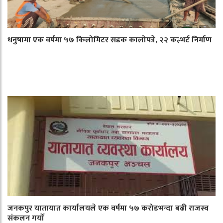
धनुषामा एक वर्षमा ५७ किलोमिटर सडक कालोपत्रे, २२ कल्भर्ट निर्माण
जनकपुर यातायात कार्यालयले एक वर्षमा ५७ करोडभन्दा बढी राजस्व
संकलन गर्याे