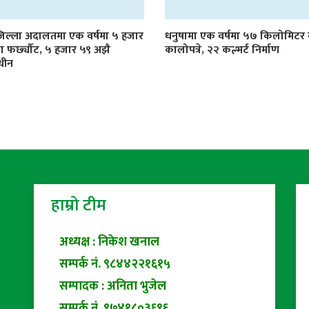
जिल्ला अदालतमा एक वर्षमा ५ हजार
धनुषामा एक वर्षमा ५७ किलोमिट
्दा फर्छ्यौट, ५ हजार ५९ अझै
कालोपत्रे, २२ कल्भर्ट निर्माण
धीन
हाम्रो टीम
अध्यक्ष : निकेश खनाल
सम्पर्क नं. ९८४४२२१६१५
सम्पादक : अनिता भुजेल
सम्पर्क नं. ९७४१८०३६९६