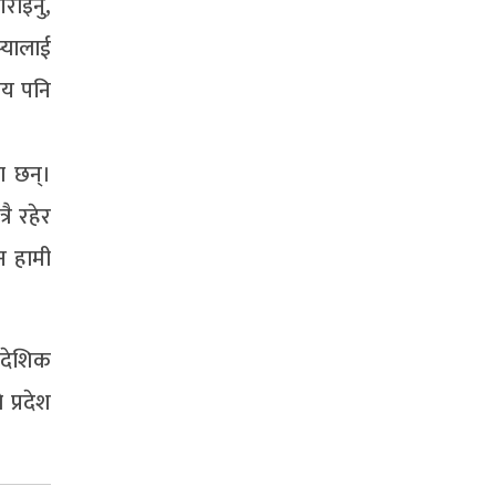
राइनु,
्यालाई
षय पनि
ा छन्।
ै रहेर
न हामी
रादेशिक
प्रदेश