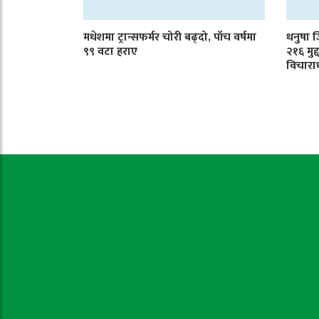
मधेशमा ट्रान्सफर्मर चोरी बढ्दो, पाँच वर्षमा
धनुषा 
९९ वटा हराए
२१६ मुद
विचारा