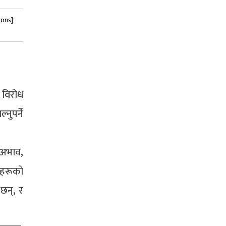
tons]
 विरोध
नुपर्ने
 अभाव,
ीहरूको
 छन्, र