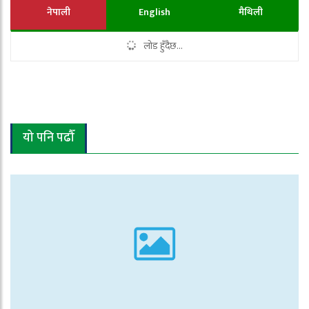
नेपाली
English
मैथिली
लोड हुँदैछ...
यो पनि पढौँ