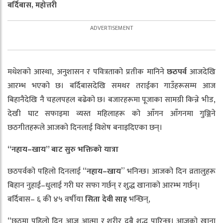
बर्दिबास
,
महोत्तरी
मधेशको आस्था, अनुशासन र पवित्रताको प्रतीक मानिने
छठपर्व
आजदेखि
आरम्भ भएको छ। बर्दिबासदेखि समथर तराईका गाउँहरूसम्म आज
बिहानैदेखि नै चहलपहल बढेको छ। बजारहरूमा पूजाका सामग्री किन्ने भीड,
देखी घाट सफाइमा व्यस्त महिलाहरू को आँगन आँगनमा गुञ्जिने
छठगीतहरूले आजको दिनलाई विशेष बनाइदिएका छन्।
“
नहाय
–
खाय
”
बाट
सुरु
भक्तिको
यात्रा
छठपर्वको पहिलो दिनलाई “
नहाय
–
खाय
” भनिन्छ। आजको दिन व्रतालुहरू
बिहान नुहाई–धुलाई गरी घर सफा गर्छन् र शुद्ध खानाको आरम्भ गर्छन्।
बर्दिबास– ६ की ४५ वर्षीया
सिता
देवी
साह
भन्छिन्,
“छठमा पहिलो दिन आज आत्मा र शरीर दुबै शुद्ध पारिन्छ। आजको खाना