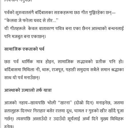
नियन्त्रण गर्नुपर्छ।”
पर्वको शुरुवातसंगै बर्दिबासका सडकहरूमा छठ गीत गुञ्जिरहेका छन्—
“केलवा जे फरेला घवद से तोर…”
यी गीतहरूले केवल वातावरण पवित्र बना एका छैनन आस्थाको बन्धनलाई
पनि मजबुत बना एकाछन्।
सामाजिक
एकताको
पर्व
छठ पर्व धार्मिक मात्र होइन, सामाजिक सद्भावको प्रतीक पनि हो।
बर्दिबासमा मिथिला नी, थारू, राजपूत, पहाडी समुदाय सबैले समान श्रद्धाका
साथ यो पर्व मनाउँछन्।
आस्थाको
उज्यालो
तर्फ
यात्रा
आजको नहाय–खायपछि भोली “खरना” (दोस्रो दिन) मनाइनेछ, जसमा
व्रतालुहरू दिनभर निराहार बसेर रातमा दूध, चामल र गुडको खीर खाँदै पूजा
गर्छन्। त्यसपछि अस्ताउँदो र उदाउँदो सूर्यलाई अर्घ्य दिने मुख्य विधिहरू
हुनेछ।