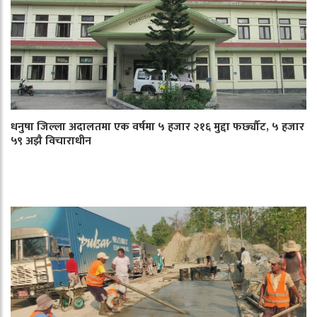
धनुषा जिल्ला अदालतमा एक वर्षमा ५ हजार २१६ मुद्दा फर्छ्यौट, ५ हजार
५९ अझै विचाराधीन