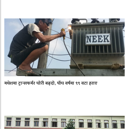
मधेशमा ट्रान्सफर्मर चोरी बढ्दो, पाँच वर्षमा ९९ वटा हराए