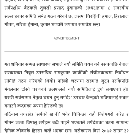
सर्वपक्षीय बैठकले तुलसी प्रसाद ढुंगानाको अध्यक्षतामा ८ सदस्यीय
सल्लाहकार समिति समेत गठन गरेको छ, जसमा चिरञ्जिवी हमाल, हिरालाल
गौतम, सरिता ढुंगाना, कुमार भण्डारी लगायत समावेश छन्।
गत शनिवार सम्पन्न साधारण सभाले नयाँ समिति चयन गर्न नसकेपछि नेपाल
सरकारका निबृत्त उपसचिव रामकुमार कार्कीको संयोजकत्वमा निर्वाचन
समिति गठन गरिएको थियो। पहिलो चरणमा सहमति जुट्न नसकेपछि
मंगलबार दोस्रो चरणको छलफलले नयाँ समितिलाई टुंगो लगाएको हो।
यसरी सर्वसम्मत नेतृत्व चयन हुनु सर्पदंश उपचार केन्द्रको भविष्यलाई सबल
बनाउने कदमका रूपमा हेरिएको छ।
बर्दिबास नगरक्षेत्र ‘सर्पको खानी’ भनेर चिनिन्छ। यहाँ विशेषगरी करेत र
गोमन जस्ता विषालु सर्पहरू बढी पाइने भएकाले सर्पदंशका घटना सामान्य
दैनिक जीवनकै हिस्सा जस्तै भएका छन्। यसैकारण विसं २०७१ साउन ३१