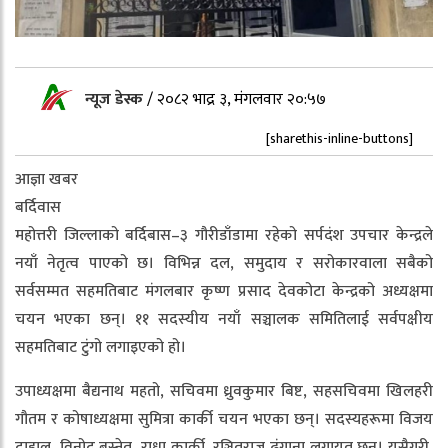
न्यूज डेस्क
/
२०८२ भाद्र ३, मंगलवार २०:५७
[sharethis-inline-buttons]
आज्ञा खबर
बर्दिवास
महोत्तरी जिल्लाको बर्दिबास–३ गौरीडाँडामा रहेको सर्पदंश उपचार केन्द्रले
नयाँ नेतृत्व पाएको छ। विभिन्न दल, समुदाय र सरोकारवाला सबैको
सर्वसम्मत सहमतिबाट मंगलबार कृष्ण प्रसाद देवकोटा केन्द्रको अध्यक्षमा
चयन भएका छन्। ११ सदस्यीय नयाँ सञ्चालक समितिलाई सर्वपक्षीय
सहमतिबाट टुंगो लगाइएको हो।
उपाध्यक्षमा बैद्यनाथ महतो, सचिवमा ध्रुवकुमार बिष्ट, सहसचिवमा खिलहरी
गौतम र कोषाध्यक्षमा सुमित्रा कार्की चयन भएका छन्। सदस्यहरूमा विजय
दाहाल, विनोद बस्नेत, राधा कार्की, रञ्जितराज ढुंगाना लगायत छन्। यसैगरी,