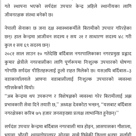
गते स्थापना भएको सर्पदंश उपचार केन्द्र अहिले स्थानीयका लागि
जीवनरक्षक संस्था बनेको छ।
नेपाली सेनाका छ जना दक्ष स्वास्थ्यकर्मीले बिरामीको उपचार गरिरहेका
छन्। हाल केन्द्रमा आजीवन सदस्य १ सय २१ र साधारण सदस्य ४८ गरी
कुल १ सय ६९ सदस्य छन्।
२०८१ साल साउन १० गतेदेखि बर्दिबास नगरपालिकाका नगरप्रमुख प्रह्लाद
कुमार क्षेत्रीले नगरवासीका लागि पूर्णरूपमा निःशुल्क उपचारको घोषणा
गरेपछि सर्पदंश पीडितहरूलाई ठूलो राहत मिलेको छ। यसअघि बर्दिबास–३
वडाकार्यालयले आफ्ना वडाबासीलाई निःशुल्क उपचारको व्यवस्था
गरिसकेको थियो।
“अब केन्द्रमा थप उपकरण र विशेषज्ञको व्यवस्था गरेर बिरामीलाई अझ
प्रभावकारी सेवा दिने तयारी छ,” अध्यक्ष देवकोटा भन्छन्, “यसबाट बर्दिबास
नगरक्षेत्रका करिब ७५ हजार जनसङ्ख्या प्रत्यक्ष लाभान्वित हुनेछन्।”
सर्पदंश उपचार केन्द्रमा बर्दिबास नगरवासी मात्र होइन, आसपासका गौशाला,
भङ्गाहा, औरही, श्यामगोपालपुर, सोनमा, साथै छिमेकी जिल्ला धनुषा, सर्लाही