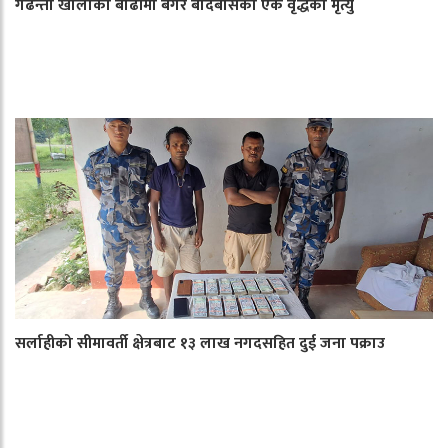
गढन्ता खोलाको बाढीमा बगेर बर्दिबासका एक वृद्धको मृत्यु
सर्लाहीको सीमावर्ती क्षेत्रबाट १३ लाख नगदसहित दुई जना पक्राउ