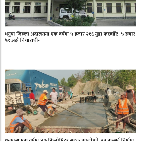
धनुषा जिल्ला अदालतमा एक वर्षमा ५ हजार २१६ मुद्दा फर्छ्यौट, ५ हजार
५९ अझै विचाराधीन
धनुषामा एक वर्षमा ५७ किलोमिटर सडक कालोपत्रे, २२ कल्भर्ट निर्माण