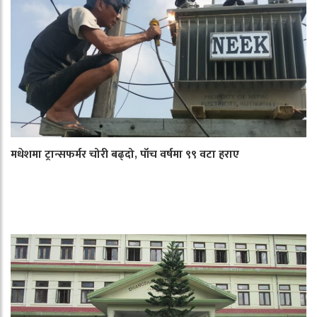
मधेशमा ट्रान्सफर्मर चोरी बढ्दो, पाँच वर्षमा ९९ वटा हराए