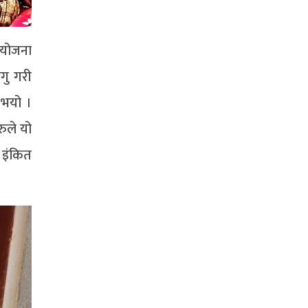
आयोजना
गु गरी
 भयो ।
ुले यो
 इंकित