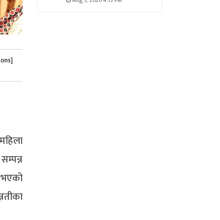
Aug 5, 2026 4:15 PM
tons]
 महिला
म्पन्न
ु भएको
्नतीका