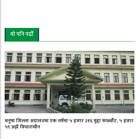
यो पनि पढौँ
धनुषा जिल्ला अदालतमा एक वर्षमा ५ हजार २१६ मुद्दा फर्छ्यौट, ५ हजार
५९ अझै विचाराधीन