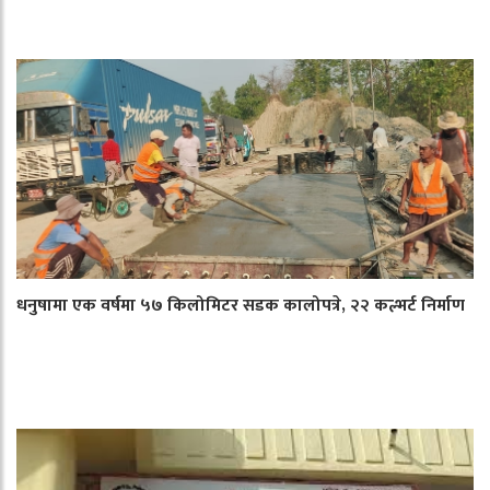
धनुषामा एक वर्षमा ५७ किलोमिटर सडक कालोपत्रे, २२ कल्भर्ट निर्माण