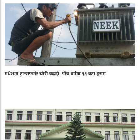
मधेशमा ट्रान्सफर्मर चोरी बढ्दो, पाँच वर्षमा ९९ वटा हराए