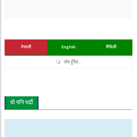
नेपाली
English
मैथिली
लोड हुँदैछ...
यो पनि पढौँ