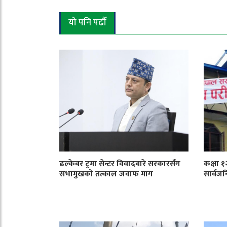
यो पनि पढौँ
ढल्केबर ट्रमा सेन्टर विवादबारे सरकारसँग
कक्षा 
सभामुखको तत्काल जवाफ माग
सार्वजन