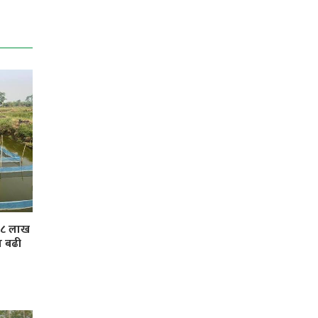
 ३८ लाख
ा बढी