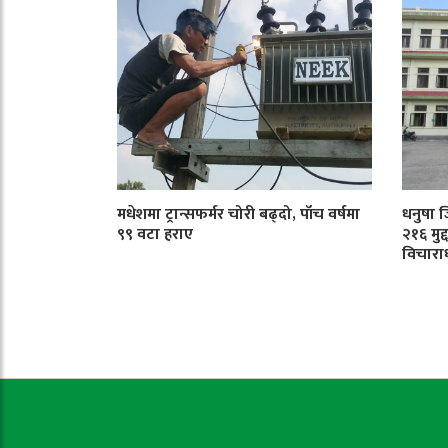
मधेशमा ट्रान्सफर्मर चोरी बढ्दो, पाँच वर्षमा
धनुषा 
९९ वटा हराए
२१६ मुद
विचारा