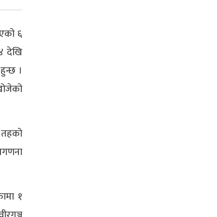
भएको ६
४ देखि
हुन्छ ।
खोजेको
य तहको
मतगणना
कामा १
ीरगञ्ज