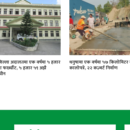
जिल्ला अदालतमा एक वर्षमा ५ हजार
धनुषामा एक वर्षमा ५७ किलोमिट
्दा फर्छ्यौट, ५ हजार ५९ अझै
कालोपत्रे, २२ कल्भर्ट निर्माण
धीन