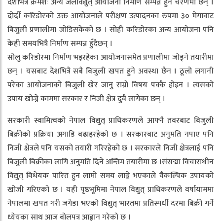
देशभित्रै क्रमशः अन्य जलविद्युत् आयोजना निर्माण सम्पन्न हुने चरणमा छन् ।
दोर्दी करिडोरको उक्त आयोजनाले परीक्षण उत्पादनका रुपमा ३० मेगावाट
बिजुली प्रणालीमा जोडिसकेको छ । सोही करिडोरका अन्य आयोजना पनि
केही समयभित्रै निर्माण सम्पन्न हुँदैछन् ।
सोलु करिडोरमा निर्माण भइरहेका आयोजनासमेत प्रणालीमा जोड्ने तयारीमा
छन् । यसबाट देशभित्रै सबै बिजुली खपत हुने अवस्था छैन । ठूलो लगानी
परेका आयोजनाको बिजुली खेर जानु राम्रो विषय पक्कै होइन । त्यसको
उपाय खोज्ने काममा सरकार र निजी क्षेत्र दुवै लागेका छन् ।
सरकारी स्वामित्वको नेपाल विद्युत् प्राधिकरणले आफ्नै तवरबाट बिजुली
बिक्रीको प्रक्रिया अगाडि बढाइरहेको छ । सरकारबाट अनुमति नपाए पनि
निजी क्षेत्रले पनि यसको तयारी गरिरहेको छ । सरकारले निजी क्षेत्रलाई पनि
बिजुली बिक्रीका लागि अनुमति दिने अन्तिम तयारीमा छ ।संसद्मा विचाराधीन
विद्युत् विधेयक पारित हुन लामो समय लाग्ने भएकाले वैकल्पिक उपायको
खोजी गरिएको छ । यही पृष्ठभूमिमा नेपाल विद्युत् प्राधिकरणले वर्षायाममा
नेपालमा खपत गरी जगेडा भएको विद्युत् भारतमा प्रतिस्पर्धी दरमा बिक्री गर्ने
ध्येयका साथ आज बोलपत्र आह्वान गरेको छ ।