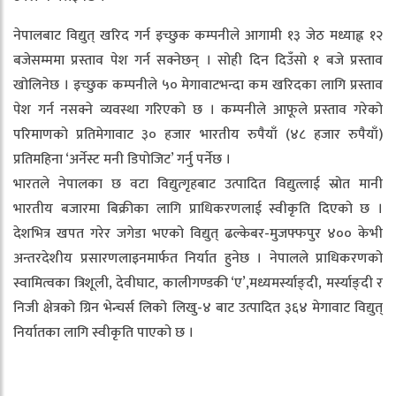
नेपालबाट विद्युत् खरिद गर्न इच्छुक कम्पनीले आगामी १३ जेठ मध्याह्न १२
बजेसम्ममा प्रस्ताव पेश गर्न सक्नेछन् । सोही दिन दिउँसो १ बजे प्रस्ताव
खोलिनेछ । इच्छुक कम्पनीले ५० मेगावाटभन्दा कम खरिदका लागि प्रस्ताव
पेश गर्न नसक्ने व्यवस्था गरिएको छ । कम्पनीले आफूले प्रस्ताव गरेको
परिमाणको प्रतिमेगावाट ३० हजार भारतीय रुपैयाँ (४८ हजार रुपैयाँ)
प्रतिमहिना ‘अर्नेस्ट मनी डिपोजिट’ गर्नु पर्नेछ ।
भारतले नेपालका छ वटा विद्युत्गृहबाट उत्पादित विद्युत्लाई स्रोत मानी
भारतीय बजारमा बिक्रीका लागि प्राधिकरणलाई स्वीकृति दिएको छ ।
देशभित्र खपत गरेर जगेडा भएको विद्युत् ढल्केबर-मुजफ्फपुर ४०० केभी
अन्तरदेशीय प्रसारणलाइनमार्फत निर्यात हुनेछ । नेपालले प्राधिकरणको
स्वामित्वका त्रिशूली, देवीघाट, कालीगण्डकी ‘ए’,मध्यमर्स्याङ्दी, मर्स्याङ्दी र
निजी क्षेत्रको ग्रिन भेन्चर्स लिको लिखु-४ बाट उत्पादित ३६४ मेगावाट विद्युत्
निर्यातका लागि स्वीकृति पाएको छ ।