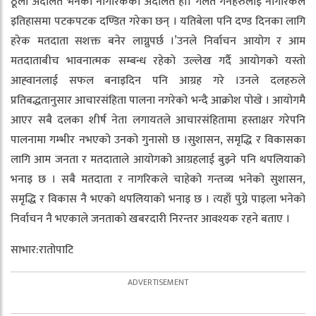
ठूलो अदालत भनेको नागरिकको अदालत हो। गलत गर्नेहरुलाई नागरिकले
इतिहासमा पटकपटक दण्डित गरेका छन् । यतिबेला पनि दण्ड दिनका लागि
हरेक मतदाता सशक्त बनेर लाग्नुपर्छ ।’उनले निर्वाचन आयोग र आम
मतदाताबीच भावनात्मक सम्बन्ध रहेको उल्लेख गर्दै आयोगको यस्तो
आह्‍वानलाई सफल बनाइदिन पनि आग्रह गरे ।उनले दलहरुले
प्रतिबद्धतानुसार आचारसंहिता पालना नगरेको भन्दै आक्रोश पोखे । आयोगमै
आएर सबै दलका शीर्ष नेता लगायतले आचारसंहितामा हस्ताक्षर गरेपनि
पालनामा गम्भीर नभएको उनको गुनासो छ ।सुशासन, समृद्धि र विकासका
लागि आम जनता र मतदाताले आयोगको आग्रहलाई बुझ्ने पनि थपलियाको
भनाइ छ । सबै मतदाता र नागरिकले चाहेको गन्तव्य भनेको सुशासन,
समृद्धि र विकास नै भएको थपलियाको भनाइ छ । त्यहाँ पुग्ने पाइला भनेको
निर्वाचन नै भएकाले जनताको खबरदारी निरन्तर आवश्यक रहने बताए ।
साभार:रातोपाटि