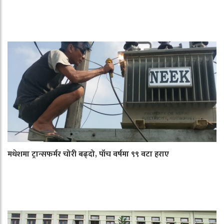
मधेशमा ट्रान्सफर्मर चोरी बढ्दो, पाँच वर्षमा ९९ वटा हराए