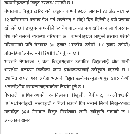
कम्पनीहरुलाई विद्युत उपलब्ध गराइने छ ।’
नेपालबाट विद्युत खरिद गर्न इच्छुक कम्पनीहरुले आगामी १३ जेठ मध्यान्ह
१२ बजेसम्ममा प्रस्ताव पेश गर्न सक्नेछन् र सोही दिन दिउँसो १ बजे प्रस्ताव
खोलिने छ । इच्छुक कम्पनीले ५० मेगावाटभन्दा कम खरिदका लागि प्रस्ताव
पेश गर्न नसक्ने व्यवस्था गरिएको छ । कम्पनीहरुले आफूले प्रस्ताव गरेको
परिमाणको प्रति मेगावाट ३० हजार भारतीय रुपैयाँ (४८ हजार रुपैयाँ)
प्रतिमहिना ‘अर्नेस्ट मनी डिपोजिट’ गर्नु पर्ने छ ।
भारतले नेपालका ६ वटा विद्युतगृहबाट उत्पादित विद्युतलाई स्रोत मानी
भारतीय बजारमा बिक्रीका लागि प्राधिकरणलाई स्वीकृति दिएको छ ।
देशभित्र खपत गरेर जगेडा भएको विद्युत ढल्केबर-मुजफ्फपुर ४०० केभी
अन्तरदेशीय प्रसारणलाइनमार्फत निर्यात हुने छ ।
नेपालले प्राधिकरणको स्वामित्वका त्रिशूली, देवीघाट, कालीगण्डकी
‘ए’,मर्ध्यमर्याङ्दी, मस्र्याङ्दी र निजी क्षेत्रको ग्रिन भेन्चर्स लिको लिखु-४बाट
उत्पादित ३६४ मेगावाट विद्युत निर्यातका लागि स्वीकृति पाएको छ ।
अनलाइन खबर