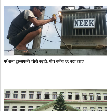
मधेशमा ट्रान्सफर्मर चोरी बढ्दो, पाँच वर्षमा ९९ वटा हराए