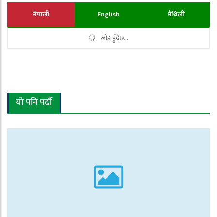
नेपाली
English
मैथिली
लोड हुँदैछ...
यो पनि पढौँ