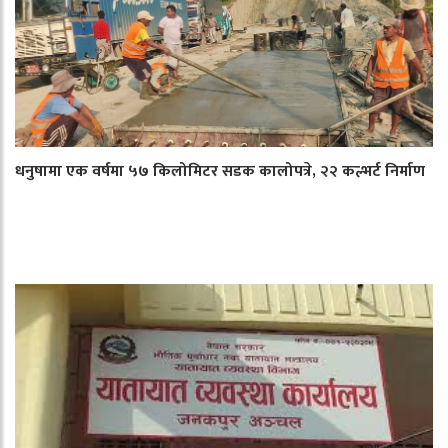
धनुषामा एक वर्षमा ५७ किलोमिटर सडक कालोपत्रे, २२ कल्भर्ट निर्माण