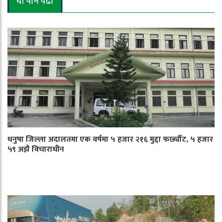
यो पनि पढौँ
धनुषा जिल्ला अदालतमा एक वर्षमा ५ हजार २१६ मुद्दा फर्छ्यौट, ५ हजार
५९ अझै विचाराधीन