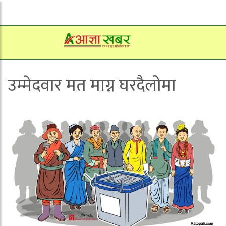
उम्मेदवार मत माग्न घरदैलोमा