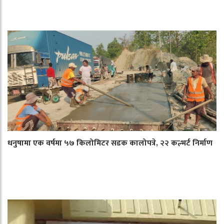
धनुषामा एक वर्षमा ५७ किलोमिटर सडक कालोपत्रे, २२ कल्भर्ट निर्माण