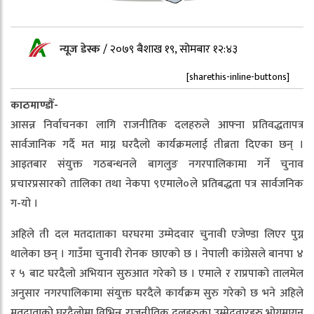
न्यूज डेस्क
/
२०७९ बैशाख १९, सोमबार १२:४३
[sharethis-inline-buttons]
काठमाण्डौँ-
आसन्न निर्वाचनका लागि राजनीतिक दलहरुले आफ्ना प्रतिवद्धतापत्र
सार्वजानिक गर्दै मत माग्न घरदैलो कार्यक्रमलाई तीब्रता दिएका छन् ।
आइतबार संयुक्त गठबन्धनले बागलुङ नगरपालिकामा गर्ने चुनाव
प्रचारप्रसारको तालिका तथा नेकपा ९एमाले०ले प्रतिबद्धता पत्र सार्वजनिक
ग-यो ।
अहिले ती दल मतदाताका घरघरमा उम्मेदवार चुनावी एजेण्डा लिएर पुग्न
थालेका छन् । गाउँमा चुनावी रोनक छाएको छ । नेपाली कांग्रेसले बानपा ४
र ५ बाट घरदैलो अभियान सुरुआत गरेको छ । एमाले र राप्रपाको तालमेल
अनुसार नगरपालिकामा संयुक्त घरदैले कार्यक्रम सुरु गरेको छ भने अहिले
मतदाताको घरदैलोमा विभिन्न राजनीतिक दलहरुका उम्मेदवारहरु भोगमागन