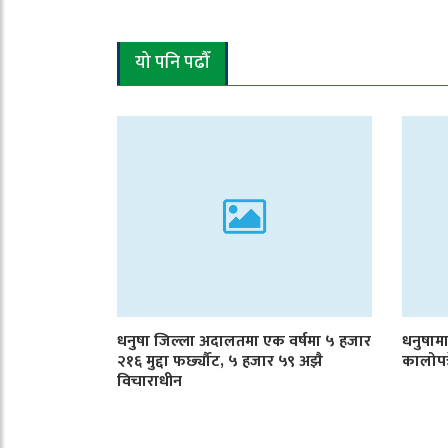
यो पनि पढौँ
धनुषा जिल्ला अदालतमा एक वर्षमा ५ हजार
धनुषाम
२१६ मुद्दा फर्छ्यौट, ५ हजार ५९ अझै
कालोपत्र
विचाराधीन