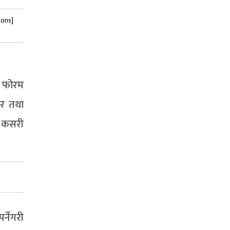
tons]
को फोरम
धार तथा
फत कसरी
र्नेगरी