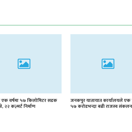
ा एक वर्षमा ५७ किलोमिटर सडक
जनकपुर यातायात कार्यालयले एक व
े, २२ कल्भर्ट निर्माण
५७ करोडभन्दा बढी राजस्व संकलन ग