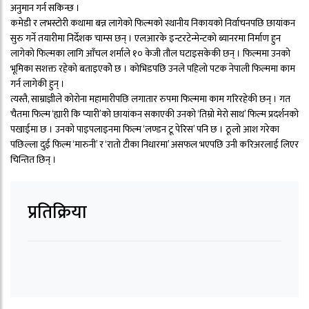
अनुमान गर्न सकिन्छ ।
कमेडी र लभस्टोरी कथामा बन्न लागेको फिल्मको स्थानीय निकायको निर्वाचनपछि छायांकन
सुरु गर्ने तयारीमा निर्देशक चाम्स छन् । एलआरके इन्टरटेन्मेन्टको ब्यानरमा निर्माण हुन
लागेको फिल्मका लागि आँचल शर्माले १० केजी तौल घटाइसकेकी छन् । फिल्ममा उनको
भूमिका सशक्त रहेको बताइएकोे छ । कोभिडपछि उनले पहिलो पटक नेपाली फिल्ममा काम
गर्न लागेकी हुन् ।
त्यस्तै, साम्राज्ञीले कोरोना महामारीपछि लगातार रुपमा फिल्ममा काम गरिरहेकी छन् । गत
चैतमा फिल्म ‘ह्यारी कि प्यारी’को छायांकन सकाएकी उनको ‘तिम्रो मेरो साथ’ फिल्म प्रदर्शनको
पखाईमा छ । उनको पाइपलाइनमा फिल्म ‘लण्डन टू पेरिस’ पनि छ । ठूलो आश गरेका
पछिल्ला दुई फिल्म ‘मारुनी’ र ‘रातो टीका निधारमा’ असफल भएपछि उनी करिअरलाई लिएर
चिन्तित छिन् ।
प्रतिक्रिया