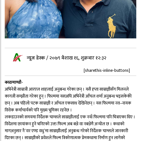
न्यूज डेस्क
/
२०७९ बैशाख १६, शुक्रबार १२:३२
[sharethis-inline-buttons]
काठमाण्डौ-
अभिनेत्री साम्रात्री आरएल शाहलाई अनुबन्ध गरेका छन् । यसै हप्ता साम्राज्ञीसँग मिलनले
कागजी सम्झौता गरेका हुन् । फिल्ममा यसअघि अभिनेत्री आँचल शर्मा अनुबन्ध भइसकेकी
छन् । अब पहिलो पटक साम्राज्ञी र आँचल एकसाथ देखिनेछन् । यस फिल्ममा नव–नायक
विवेक कर्माचार्यको पनि मुख्य भूमिका रहनेछ ।
लकडाउनको समयमा निर्देशक चाम्सले साम्राज्ञीलाई एक नयाँ फिल्ममा पनि भित्राएका थिए ।
विदेशमा छायांकन हुने भनिएको उक्त फिल्म अब बन्ने वा नबन्नेमै अन्योल छ । कथाको
मागअनुसार नै ‘वर एण्ड वधु’मा साम्राज्ञीलाई अनुबन्ध गरेको निर्देशक चाम्सले जानकारी
दिएका छन् । साम्राज्ञीको प्रवेशले फिल्म त्रिकोणात्मक प्रेमकथामा निर्माण हुन लागेको