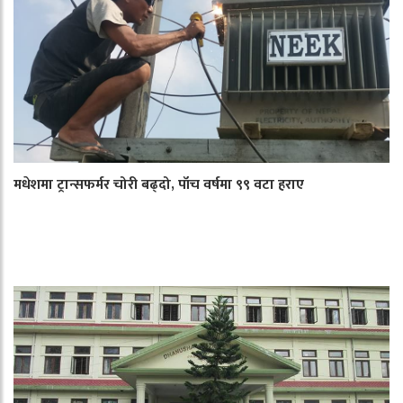
मधेशमा ट्रान्सफर्मर चोरी बढ्दो, पाँच वर्षमा ९९ वटा हराए