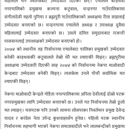
महिलाले भने स्वतन्त्रबाट उम्मेदवारी दिएकी छन् । एमालेले बरहथवा
नगरपालिको प्रमुखमा कल्पना कटुवाल, चन्द्रनगर गाउँपालिकामा
संगीतादेवी महतो नुनिया र ब्रह्मपुरी गाउँपालिकाको अध्यक्षमा रीता साहलाई
उम्मेदवार बनाएको छ । चन्द्रनगरमा एमालेले अध्यक्ष र उपाध्यक्ष दुवैमा
महिलालाई उम्मेदवार बनाएको छ । उसले दलित समुदायबाट राजन्ती
पासवानलाई उपाध्यक्षको उम्मेदवार बनाएको हो ।
२०७४ को स्थानीय तह निर्वाचनमा एमालेबाट पालिका प्रमुखको उम्मेदवार
बनेकी बरहथवाकी कटुवालले तेस्रो धेरै मत ल्याएकी थिइन् । ब्रह्मपुरीमा
अध्यक्षमा उम्मेदवारी दिएकी साह २०७४ को निर्वाचनमा नेकपा माओवादी
केन्द्रबाट उम्मेदवार बनेकी थिइन् । त्यसबेला उनले पाँचौं सर्वाधिक मत
ल्याएकी थिइन् ।
नेकपा माओवादी केन्द्रले गोडैता नगरपालिकामा अनिता देवीलाई दोस्रो पटक
नगरप्रमुखका लागि उम्मेदवार बनाएको छ । उनले गत निर्वाचनमा तेस्रो ठूलो
मत ल्याइन् । यसपटक पनि उनको सामना लोसपाका निवर्तमान प्रमुख देवेन्द्र
यादव र कांग्रेस नेता उपेन्द्र कुशवाहासँग हुनेछ । पहिलो पटक स्थानीय
निर्वाचनमा सहभागी भएको नेकपा समाजवादीले भने लालबन्दीको प्रमुखमा