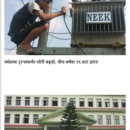
मधेशमा ट्रान्सफर्मर चोरी बढ्दो, पाँच वर्षमा ९९ वटा हराए