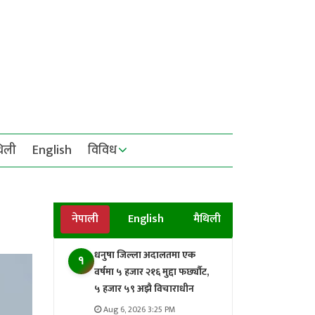
थिली
English
विविध
नेपाली
English
मैथिली
धनुषा जिल्ला अदालतमा एक
१
वर्षमा ५ हजार २१६ मुद्दा फर्छ्यौट,
५ हजार ५९ अझै विचाराधीन
Aug 6, 2026 3:25 PM