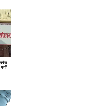
र्षमा
र्याे