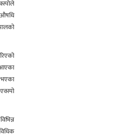
स्पोले
ले औषधि
ेपालको
 गरिएको
दै आएका
ा भएका
क्स्पो
िभिन्न
राविधिक