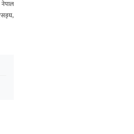
, नेपाल
िसङ्घ,