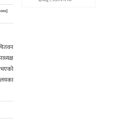
Aug 5, 2026 4:15 PM
tons]
ी चितवन
ाध्यक्ष
य भएको
यालयका