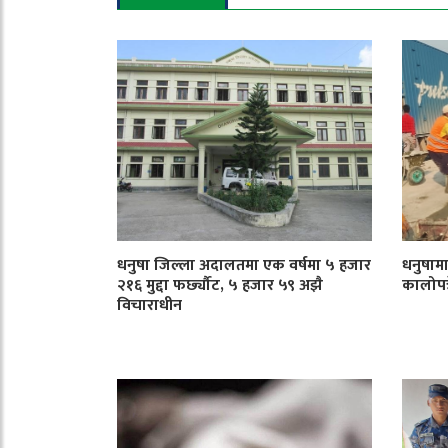
धनुषा जिल्ला अदालतमा एक वर्षमा ५ हजार
धनुषाम
२१६ मुद्दा फर्छ्यौट, ५ हजार ५९ अझै
कालोपत्र
विचाराधीन