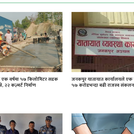
ा एक वर्षमा ५७ किलोमिटर सडक
जनकपुर यातायात कार्यालयले एक व
े, २२ कल्भर्ट निर्माण
५७ करोडभन्दा बढी राजस्व संकलन ग