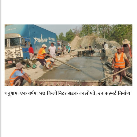
धनुषामा एक वर्षमा ५७ किलोमिटर सडक कालोपत्रे, २२ कल्भर्ट निर्माण