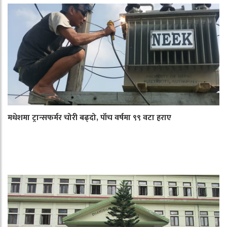
मधेशमा ट्रान्सफर्मर चोरी बढ्दो, पाँच वर्षमा ९९ वटा हराए