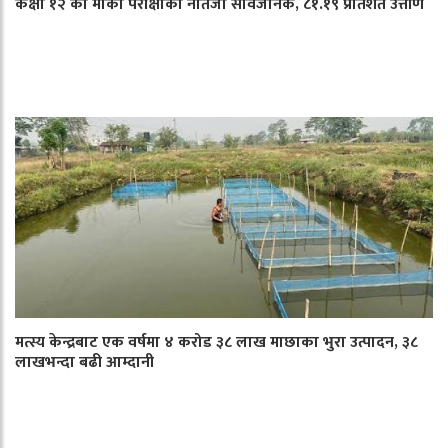
कक्षा १२ को मौका परीक्षाको नतिजा सार्वजनिक, ८१.१९ प्रतिशत उत्तीर्ण
मत्स्य केन्द्रबाट एक वर्षमा ४ करोड ३८ लाख माछाका भुरा उत्पादन, ३८
लाखभन्दा बढी आम्दानी