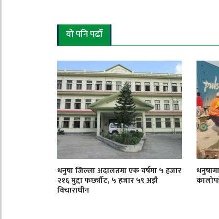
यो पनि पढौँ
धनुषा जिल्ला अदालतमा एक वर्षमा ५ हजार
धनुषाम
२१६ मुद्दा फर्छ्यौट, ५ हजार ५९ अझै
कालोपत्र
विचाराधीन