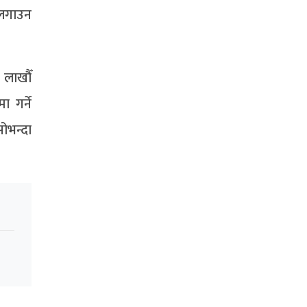
ा लगाउन
 लाखौँ
 गर्ने
ोभन्दा