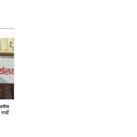
र्षमा
र्याे