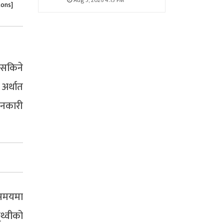
Aug 5, 2026 4:15 PM
tons]
 सकिने
अर्थात
ानकारी
 समयमा
थ्वीको