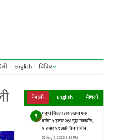
थिली
English
विविध
ली
नेपाली
English
मैथिली
धनुषा जिल्ला अदालतमा एक
१
वर्षमा ५ हजार २१६ मुद्दा फर्छ्यौट,
५ हजार ५९ अझै विचाराधीन
Aug 6, 2026 3:25 PM