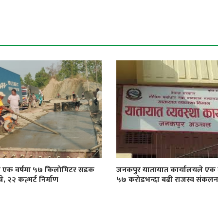
ा एक वर्षमा ५७ किलोमिटर सडक
जनकपुर यातायात कार्यालयले एक व
े, २२ कल्भर्ट निर्माण
५७ करोडभन्दा बढी राजस्व संकलन ग