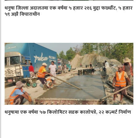
धनुषा जिल्ला अदालतमा एक वर्षमा ५ हजार २१६ मुद्दा फर्छ्यौट, ५ हजार
५९ अझै विचाराधीन
धनुषामा एक वर्षमा ५७ किलोमिटर सडक कालोपत्रे, २२ कल्भर्ट निर्माण