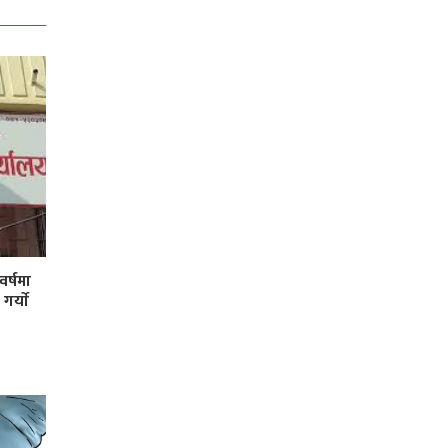
र्षमा
र्याे