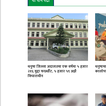
यो पनि पढौँ
धनुषा जिल्ला अदालतमा एक वर्षमा ५ हजार
धनुषाम
२१६ मुद्दा फर्छ्यौट, ५ हजार ५९ अझै
कालोपत्र
विचाराधीन