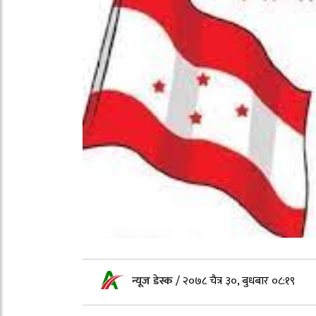
न्यूज डेस्क
/
२०७८ चैत्र ३०, बुधबार ०८:१९