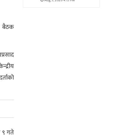
Aug 5, 2026 4:15 PM
मा बैठक
णप्रसाद
्द्रीय
दर्ताको
न ९ गते