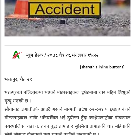
न्यूज डेस्क
/
२०७८ चैत्र २९, मंगलवार १५:२२
[sharethis-inline-buttons]
भक्तपुर, चैत २९ ।
भक्तपुरको नलिञ्चोकमा भएको मोटरसाइकल दुर्घटनामा चार महिने शिशुको
मृत्यु भएको छ ।
साँगाबाट जगातीतर्फ आउदै गरेको बाग्मती प्रदेश ०२-०२१ प ६७६२ नं.को
मोटरसाइकल आफैं अनियन्त्रित भई दुर्घटना हुँदा काभ्रेपलाञ्चोक पाँचखाल
नगरपालिका वडा नं. १ का बुद्ध तामाङ र सुस्मिता तामाङकी चार महिनाकी
छोरी लोसाङ डोल्माको मृत्यु भएको प्रहरीले जनाएको छ ।