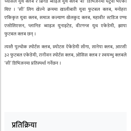
च्यासल युथ क्लब र ब्रिगेड ब्वाइज युथ क्लब ‘बी’ डिभिजनमा घटुवा भएका
थिए । ‘सी’ लिग खेल्ने क्रममा खालीबारी युवा फुटबल क्लब, मनोहरा
एकिकृत युवा क्लब, समाज कल्याण खेलकुद क्लब, महावीर स्टडिज एण्ड
एसोसिएसन, प्लानिङ ब्वाइज युनाइटेड, वीरगन्ज युथ एकेडेमी, झापा
फुटबल क्लब छन् ।
त्यस्तै पुल्चोक स्पोर्टस क्लब, स्र्पोटस ऐकेडेमी साँगा, सानेपा क्लब, आरसी
३२ फुटबल एकेडेमी, रानीवन स्पोर्टस क्लब, ओसिस क्लब र स्वयम्भु क्लबले
‘सी’ डिभिजनमा प्रतिस्पर्धा गर्नेछन ।
प्रतिक्रिया