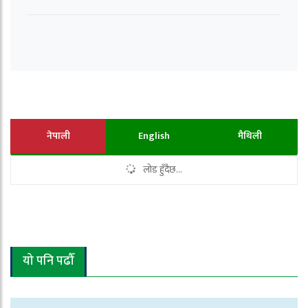
नेपाली
English
मैथिली
लोड हुँदैछ...
यो पनि पढौँ