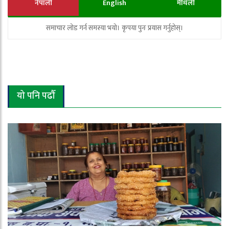
नेपाली
English
मैथिली
समाचार लोड गर्न समस्या भयो। कृपया पुनः प्रयास गर्नुहोस्।
यो पनि पढौँ