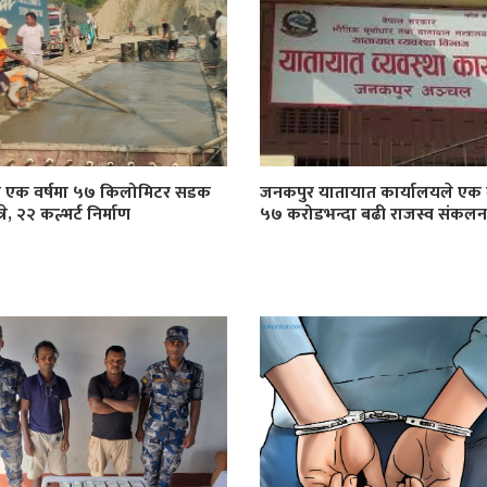
ा एक वर्षमा ५७ किलोमिटर सडक
जनकपुर यातायात कार्यालयले एक व
े, २२ कल्भर्ट निर्माण
५७ करोडभन्दा बढी राजस्व संकलन ग