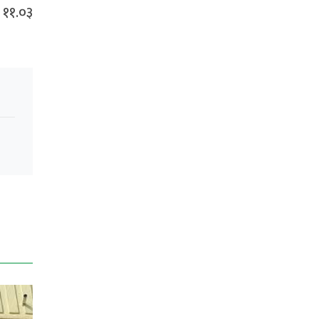
 ११.०३