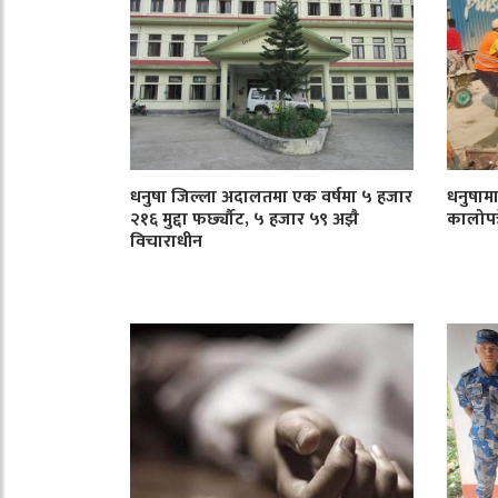
धनुषा जिल्ला अदालतमा एक वर्षमा ५ हजार
धनुषाम
२१६ मुद्दा फर्छ्यौट, ५ हजार ५९ अझै
कालोपत्र
विचाराधीन