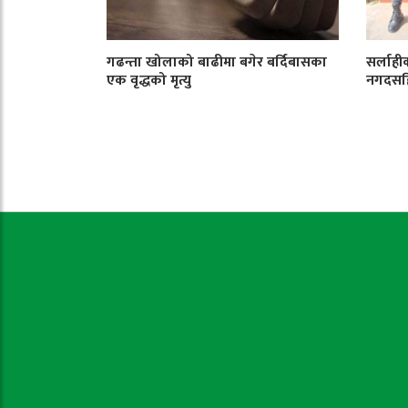
गढन्ता खोलाको बाढीमा बगेर बर्दिबासका
सर्लाही
एक वृद्धको मृत्यु
नगदसहि