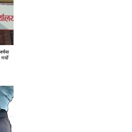
र्षमा
र्याे