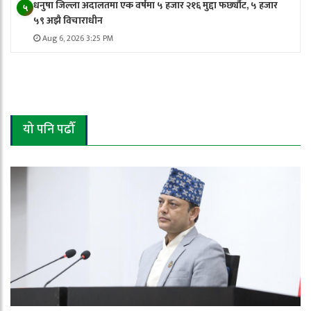
धनुषा जिल्ला अदालतमा एक वर्षमा ५ हजार २१६ मुद्दा फर्छ्यौट, ५ हजार
५
५९ अझै विचाराधीन
Aug 6, 2026 3:25 PM
यो पनि पढौँ