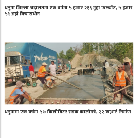
धनुषा जिल्ला अदालतमा एक वर्षमा ५ हजार २१६ मुद्दा फर्छ्यौट, ५ हजार
५९ अझै विचाराधीन
धनुषामा एक वर्षमा ५७ किलोमिटर सडक कालोपत्रे, २२ कल्भर्ट निर्माण