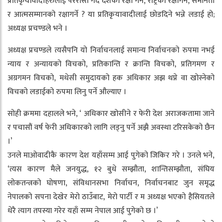
प्रतिकृयावादीहरुलाई पररास्त गर्दै देशको रक्षा गर्ने, राष्ट्रको रक्षागर्ने, समानता
र आत्मसम्मानको रक्षागर्ने ? या प्रतिकृयावादीलाई छोडदिने भन्ने लडाई हो;
अध्यक्ष प्रचण्डले भने ।
अध्यक्ष प्रचण्डले त्यसैपनि यो निर्वाचनलाई समान्य निर्वाचनको रुपमा नभई
न्याय र अन्यायको विचको, प्रतिकान्ति र क्रान्ति विचको, प्रतिगमण र
अग्रगमन विचको, मधेसी समुदायको हक अधिकार अझ थप्ने वा खोस्नेको
विचको लडाईको रुपमा लिनु पर्ने औल्याए ।
सोही क्रममा दहालले भने, ‘ अधिकार खोसीने र फेरी देश अराजकतामा जाने
र पचासौं वर्ष फेरी अधिकारको लागि लड्नु पर्ने अझै अवस्था टरिसकेको छैन
।’
उनले माओवादीकै कारण देश यहाँसम्म आई पुगेको जिकिर गरे । उनले भने,
‘त्यस कारण मैले जनयुद्ध, १२ बुधे सम्झौता, शान्तिसम्झौता, संघिय
लोकतन्त्रको घोषणा, संविधानसभा निर्वाचन, निर्वाचनबाट जुन समृद्ध
नेपालको सपना देखेर मेरो ठाउँबाट, मेरो पार्टी र म अध्यक्ष भएको हैसियतले
धेरै त्याग तपस्या गरेर यहाँ सम्म नेपाल आई पुगेको छ ।’