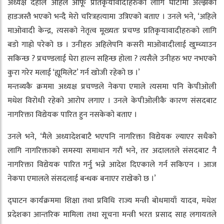
अध्यक्ष दहाले अहिले आफू प्रतिकृयावादीहरुको लागि घाटीमा अल्झेको
हाडजस्तै भएको भन्दै मेरो चरित्रहत्यामा उत्रिएको बताए । उनले भने, ‘अहिले
माओवादी केन्द्र, त्यसको नेतृत्व मूख्यतः प्रचण्ड प्रतिकृयावादीहरुको लागि
बडो गाह्रो परेको छ । उनीहरु अहिलेपनि कसरी माओवादीलाई खुम्च्याउन
सकिन्छ ? प्रचण्डलाई घेरा हाल्न सहिन्छ होला ? त्यसैले उनीहरु भए नभएको
कुरा गरेर मलाई ‘ह्यूमिलेट’ गर्न खोजी रहेको छ ।’
मन्तव्यकै क्रममा अध्यक्ष प्रचण्डले नेकपा एमाले त्यसमा पनि केपीओली
मधेश विरोधी रहेको आरोप लगाए । उनले केपीओलीकै कारण संसदबाट
नागरिक्ता विद्येयक पारित हुन नसकेको बताए ।
उनले भने, ‘मैले अध्यादेशबाटै भएपनि नागरिक्ता विद्येयक ल्याएर सधैको
लागि नागरिक्ताको समस्या समाधान गरौं भने, तर अदालतले संसदबाट नै
नागरिक्ता विद्येयक पारित गर्नु भन्ने आदेश दिएकाले गर्न सकिएन । आज
नेकपा एमालले संसदलाई बन्धक बनाएर राखेको छ ।’
द्घाटन कार्यक्रममा शिक्षा तथा प्रविधि राज्य मन्त्री बोधमायाँ यादव, मधेश
प्रदेशका आन्तरिक मामिला तथा सूचना मन्त्री भरत प्रसाद साह लगायतले