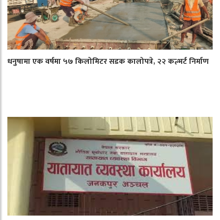
धनुषामा एक वर्षमा ५७ किलोमिटर सडक कालोपत्रे, २२ कल्भर्ट निर्माण