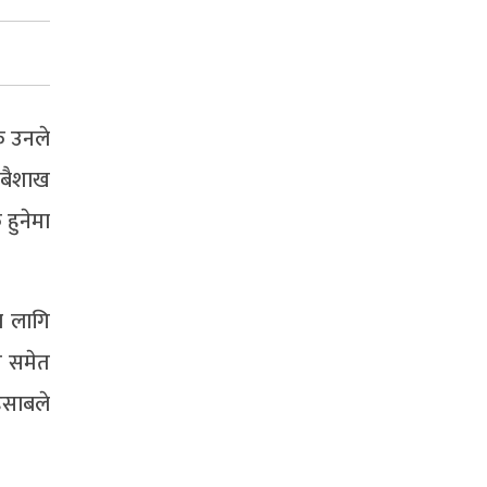
टक उनले
 बैशाख
 हुनेमा
ा लागि
े समेत
हिसाबले