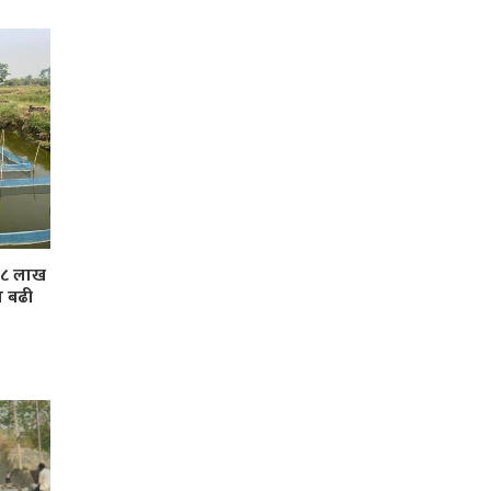
 ३८ लाख
ा बढी