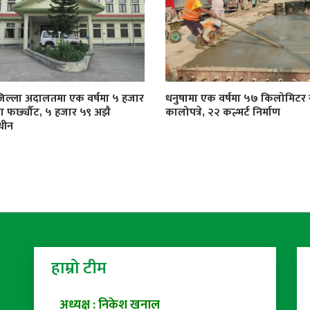
जिल्ला अदालतमा एक वर्षमा ५ हजार
धनुषामा एक वर्षमा ५७ किलोमिट
्दा फर्छ्यौट, ५ हजार ५९ अझै
कालोपत्रे, २२ कल्भर्ट निर्माण
धीन
हाम्रो टीम
अध्यक्ष : निकेश खनाल