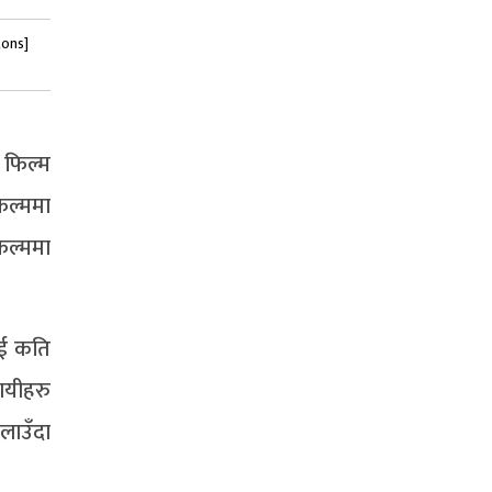
tons]
 फिल्म
फिल्ममा
फिल्ममा
ाई कति
ायीहरु
चलाउँदा