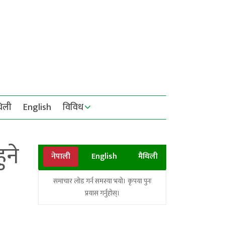
थिली
English
विविध
ुने
नेपाली
English
मैथिली
समाचार लोड गर्न समस्या भयो। कृपया पुनः
प्रयास गर्नुहोस्।