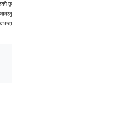
िएको छु
ावस्तु
यभन्दा