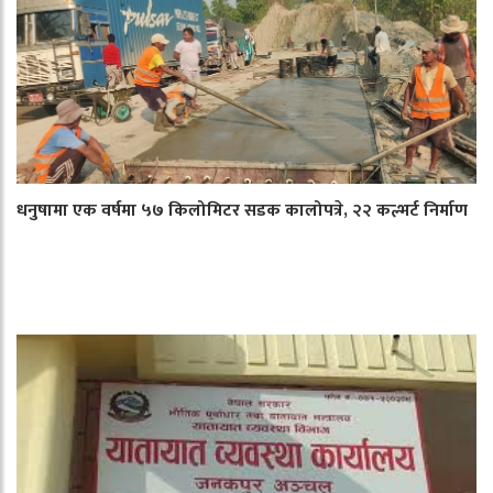
धनुषामा एक वर्षमा ५७ किलोमिटर सडक कालोपत्रे, २२ कल्भर्ट निर्माण