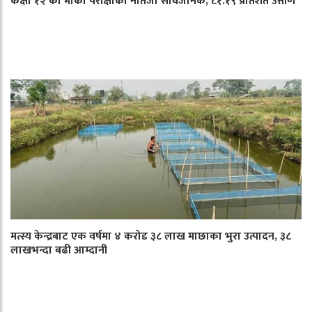
कक्षा १२ को मौका परीक्षाको नतिजा सार्वजनिक, ८१.१९ प्रतिशत उत्तीर्ण
मत्स्य केन्द्रबाट एक वर्षमा ४ करोड ३८ लाख माछाका भुरा उत्पादन, ३८
लाखभन्दा बढी आम्दानी