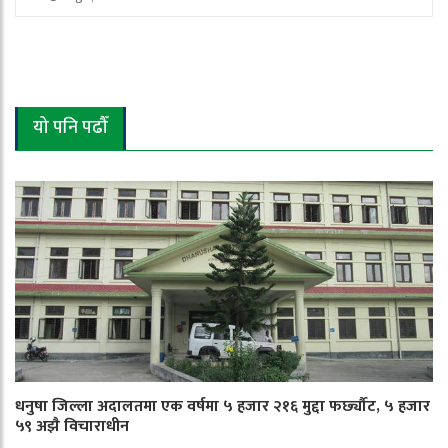
यो पनि पढौँ
धनुषा जिल्ला अदालतमा एक वर्षमा ५ हजार २१६ मुद्दा फर्छ्यौट, ५ हजार
५९ अझै विचाराधीन