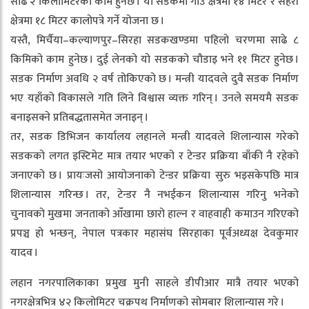
साढे २ किलोमिटरको काम हुनेछ । यो सडकमा गाउँ क्षेत्रमा १४ मिटर र सहरी
क्षेत्रमा १८ मिटर कालोपत्रे गर्ने योजना छ ।
यस्तै, मिर्चैया–कल्याणपुर–सिरहा सडकखण्डमा पहिलो चरणमा साढे ८
किमिको काम हुनेछ । दुई लेनको यो सडकको चौडाइ भने ११ मिटर हुनेछ ।
सडक निर्माण अवधि २ वर्ष तोकिएको छ । मन्त्री यादवले दुवै सडक निर्माण
भए यहाँको विकासले गति लिने विश्वास व्यक्त गरिन् । उनले समयमै सडक
बनाइसक्ने प्रतिबद्धतासमेत जनाइन् ।
तर, सडक डिभिजन कार्यालय लहानले मन्त्री यादवले शिलान्यास गरेको
सडकको लगत इस्टिमेट मात्र तयार भएको र टेन्डर प्रक्रिया बाँकी नै रहेको
जनाएको छ । प्रायःजसो आयोजनाको टेन्डर प्रक्रिया सुरु भइसकेपछि मात्र
शिलान्यास गरिन्छ । तर, टेन्डर नै नभईकन शिलान्यास गरिनु भनेको
चुनावको मुखमा जनताको आँखामा छारो हाल्न र वाहवाही कमाउन गरिएको
प्रपञ्च हो भन्छन्, नेपाल पत्रकार महासंघ सिरहाका पूर्वअध्यक्ष देवकुमार
यादव ।
लहान नगरपालिकाका प्रमुख मुनी साहले डीपीआर मात्रै तयार भएको
नगरक्षेत्रभित्र ४२ किलोमिटर चक्रपथ निर्माणको सोमबार शिलान्यास गरे ।