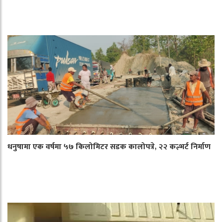
धनुषामा एक वर्षमा ५७ किलोमिटर सडक कालोपत्रे, २२ कल्भर्ट निर्माण