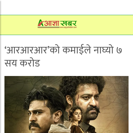
‘आरआरआर’को कमाईले नाघ्यो ७
सय करोड