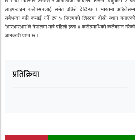
छ । यो फिल्मले एसएस राजामौलीको अघिल्लो फिल्म ‘बाहुबली २’ को
लाइफटाइम कलेक्सनलाई समेत उछिन्ने देखिन्छ । भारतमा अहिलेसम्म
सबैभन्दा बढी कमाई गर्ने टप ५ फिल्मको लिस्टमा दोस्रो स्थान बनाएको
‘आरआरआर’ले नेपालमा मात्रै पहिलो हप्ता ४ करोडमाथिको कलेक्सन गरेको
जानकारी प्राप्त छ ।
प्रतिक्रिया