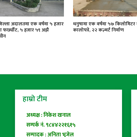
जिल्ला अदालतमा एक वर्षमा ५ हजार
धनुषामा एक वर्षमा ५७ किलोमिट
्दा फर्छ्यौट, ५ हजार ५९ अझै
कालोपत्रे, २२ कल्भर्ट निर्माण
धीन
हाम्रो टीम
अध्यक्ष : निकेश खनाल
सम्पर्क नं. ९८४४२२१६१५
सम्पादक : अनिता भुजेल