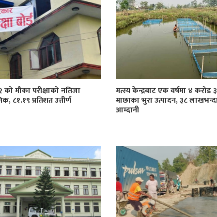
१२ को मौका परीक्षाको नतिजा
मत्स्य केन्द्रबाट एक वर्षमा ४ करोड
िक, ८१.१९ प्रतिशत उत्तीर्ण
माछाका भुरा उत्पादन, ३८ लाखभन्द
आम्दानी