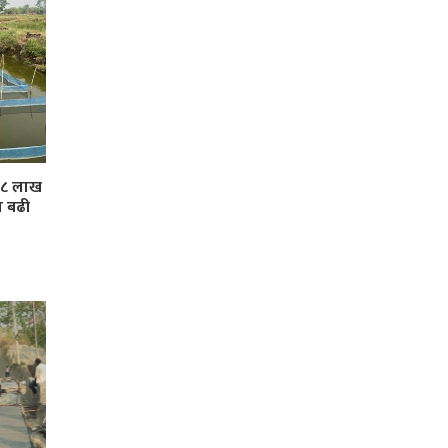
 ३८ लाख
ा बढी