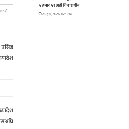
५ हजार ५९ अझै विचाराधीन
tons]
Aug 6, 2026 3:25 PM
र एसिड
्यादेश
्यादेश
 यसअघि