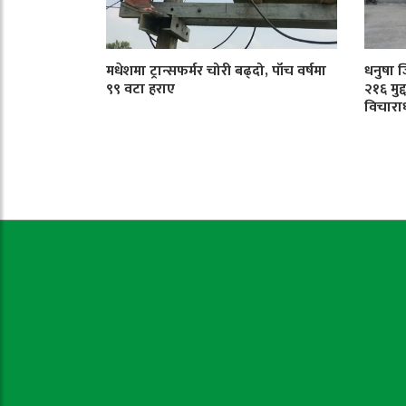
मधेशमा ट्रान्सफर्मर चोरी बढ्दो, पाँच वर्षमा
धनुषा 
९९ वटा हराए
२१६ मुद
विचारा