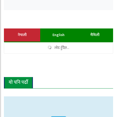
नेपाली
English
मैथिली
लोड हुँदैछ...
यो पनि पढौँ