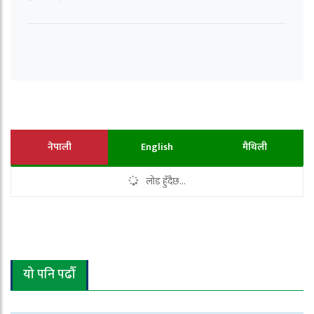
नेपाली
English
मैथिली
लोड हुँदैछ...
यो पनि पढौँ