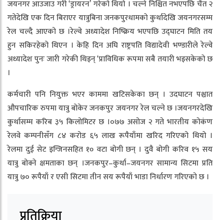
जयनगर आउजाउ गरी ‘ड्रायरन’ गरेको थियो । चल्ने निश्चित नभएपछि चैत २
गतेदेखि एक दिन बिराएर यात्रुबिना जनकपुरधामको कुर्थादेखि जयनगरसम्म
रेल चल्दै आएको छ ।रेल्वे अध्यादेश निष्क्रिय भएपछि उद्घाटन मिति तय
हुन सकिरहेको थिएन । केहि दिन अघि राष्ट्रपति विद्यादेवी भण्डारीले रेल्वे
अध्यादेश पुनः जारी गरेकी थिइन् ‘प्राविधिक रूपमा सबै तयारी भइसकेको छ
।
कर्मचारी पनि नियुक्त भएर काममा खटिसकेका छन् । उदघाटन पश्चात
औपचारिक रुपमा यात्रु बोकेर जनकपुर जयनगर रेल चल्ने छ ।जयनगरदेखि
कुर्थासम्म करिब ३५ किलोमिटर छ ।०७७ असोज २ गते भारतीय कोकंण
रेलवे कम्पनीसँग ८४ करोड ६५ लाख रूपैयाँमा खरिद गरिएको थियो ।
रेलमा दुई सेट इन्जिनसहित १० वटा बोगी छन् । दुवै बोगी करिव १५ सय
यात्रु बोक्ने क्षमताका छन् ।जनकपुर–कुर्था–जयनगर सामान्य सिटमा प्रति
यात्रु ७० रूपैयाँ र एसी सिटमा तीन सय रूपैयाँ भाडा निर्धारण गरिएको छ ।
प्रतिक्रिया